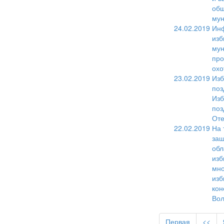
общ
мун
24.02.2019
Инф
изб
мун
про
охо
23.02.2019
Изб
поз
Изб
поз
Оте
22.02.2019
На 
защ
обл
изб
мно
изб
кон
Вол
Первая
<<