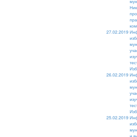
мун
Ник
про
пра
ком
27.02.2019
Инф
изб
мун
уча
изу
тес
Изб
26.02.2019
Инф
изб
мун
уча
изу
тес
Изб
25.02.2019
Инф
изб
мун
и в