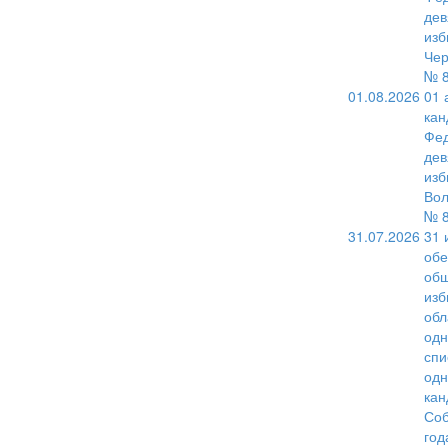
дев
изб
Чер
№ 8
01.08.2026
01 
кан
Фед
дев
изб
Вол
№ 8
31.07.2026
31 
обе
общ
изб
обл
одн
спи
одн
кан
Соб
год