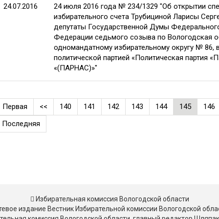
24.07.2016
24 июля 2016 года № 234/1329 "Об открытии сп
избирательного счета Трубициной Ларисы Серг
депутаты Государственной Думы Федеральног
Федерации седьмого созыва по Вологодская о
одномандатному избирательному округу № 86, 
политической партией «Политическая партия «
«(ПАРНАС)»"
Первая
<<
140
141
142
143
144
145
146
Последняя
Избирательная комиссия Вологодской области
тевое издание Вестник Избирательной комиссии Вологодской обла
тельная комиссия Вологодской области, главный редактор Шляпа