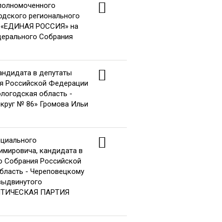
уполномоченного
одского регионального
и «ЕДИНАЯ РОССИЯ» на
дерального Собрания
кандидата в депутаты
я Российской Федерации
ологодская область -
круг № 86» Громова Ильи
ециального
имировича, кандидата в
о Собрания Российской
бласть - Череповецкому
выдвинутого
ЛИТИЧЕСКАЯ ПАРТИЯ