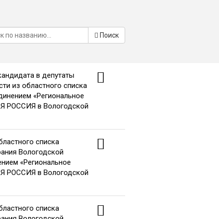
Поиск
кандидата в депутаты
ти из областного списка
динением «Региональное
АЯ РОССИЯ в Вологодской
областного списка
рания Вологодской
ением «Региональное
АЯ РОССИЯ в Вологодской
областного списка
рания Вологодской