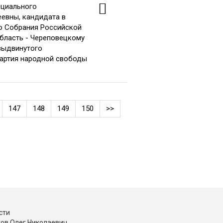
ециального
еевны, кандидата в
о Собрания Российской
бласть - Череповецкому
выдвинутого
Партия народной свободы
147
148
149
150
>>
сти
ков Олег Николаевич