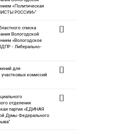
ением «Политическая
НИСТЫ РОССИИ»"
областного списка
рания Вологодской
ением «Вологодское
ЛДПР - Либерально-
жений для
в участковых комиссий
ециального
ного отделения
ская партия «ЕДИНАЯ
ной Думы Федерального
зыва"