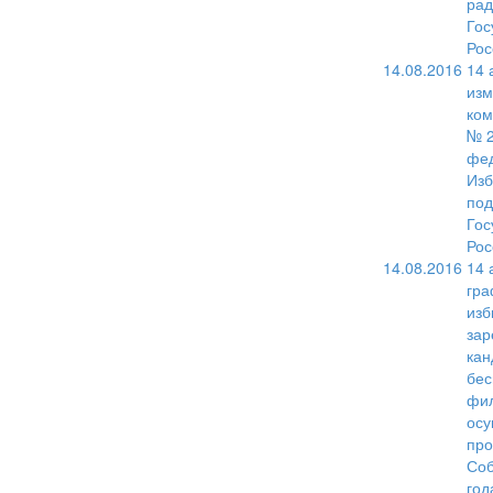
рад
Гос
Рос
14.08.2016
14 
изм
ком
№ 2
фед
Изб
под
Гос
Рос
14.08.2016
14 
гра
изб
зар
кан
бес
фил
осу
про
Соб
год