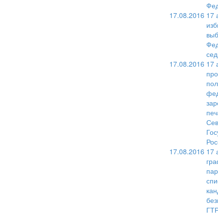
Фед
17.08.2016
17 
изб
выб
Фед
сед
17.08.2016
17 
про
пол
фед
зар
печ
Сев
Гос
Рос
17.08.2016
17 
гра
пар
спи
кан
без
ГТР