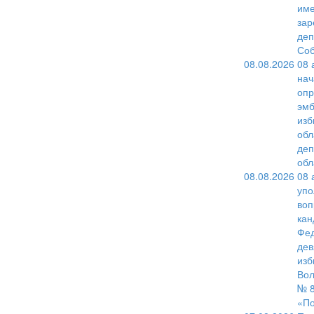
име
зар
деп
Соб
08.08.2026
08 
нач
опр
эмб
изб
обл
деп
обл
08.08.2026
08 
упо
воп
кан
Фед
дев
изб
Вол
№ 8
«По