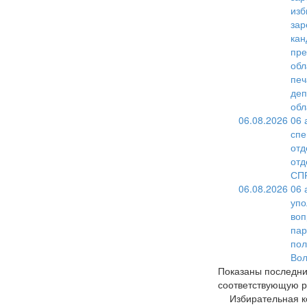
изб
зар
кан
пре
обл
печ
деп
обл
06.08.2026
06 
спе
отд
отд
СПР
06.08.2026
06 
упо
воп
пар
пол
Вол
Показаны последни
соответствующую р
Избирательная к